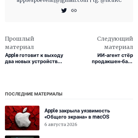
applespbevent[@]gmail.com | tg: @ncuKC
Прошлый
Следующий
материал
материал
Apple готовит к выходу
ИИ-агент стёр
два новых устройства
продакшен-базу
линейки Ultra
стартапа за девять
секунд. И сам написал
чистосердечное
признание
ПОСЛЕДНИЕ МАТЕРИАЛЫ
Apple закрыла уязвимость
«Общего экрана» в macOS
6 августа 2026