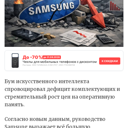
До -70%
до 31.08.2026
К СКИДКАМ
Чехлы для мобильных телефонов с дисконтом
Реклама. ООО "АЛИБАБА.КОМ (РУ)", ИНН 7703380158
Бум искусственного интеллекта
спровоцировал дефицит комплектующих и
стремительный рост цен на оперативную
память.
Согласно новым данным, руководство
Samsung выражает всё большую