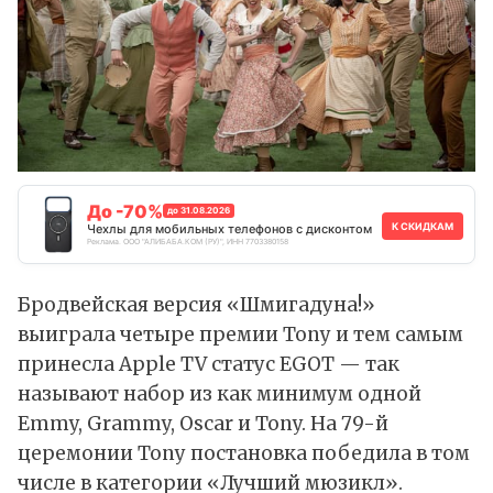
До -70%
до 31.08.2026
К СКИДКАМ
Чехлы для мобильных телефонов с дисконтом
Реклама. ООО "АЛИБАБА.КОМ (РУ)", ИНН 7703380158
Бродвейская версия «Шмигадуна!»
выиграла четыре премии Tony и тем самым
принесла Apple TV статус EGOT — так
называют набор из как минимум одной
Emmy, Grammy, Oscar и Tony. На 79-й
церемонии Tony постановка победила в том
числе в категории «Лучший мюзикл».