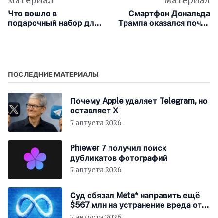
материал
материал
Что вошло в
Смартфон Дональда
подарочный набор для
Трампа оказался почти
участников WWDC 2026
никому не интересен
ПОСЛЕДНИЕ МАТЕРИАЛЫ
Почему Apple удаляет Telegram, но
оставляет X
7 августа 2026
Phiewer 7 получил поиск
дубликатов фотографий
7 августа 2026
Суд обязал Meta* направить ещё
$567 млн на устранение вреда от
соцсетей
7 августа 2026