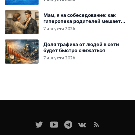
Мам, я на собеседование: как
гиперопека родителей мешает
«зумерам» устроиться в компанию
7 августа 2026
Доля трафика от людей в сети
будет быстро снижаться
7 августа 2026