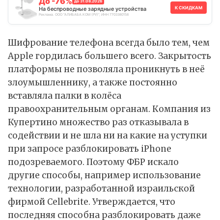
До -76%
до 31.08.2026
К СКИДКАМ
На беспроводные зарядные устройства
Реклама. ООО "АЛИБАБА.КОМ (РУ)", ИНН 7703380158
Шифрование телефона всегда было тем, чем
Apple гордилась большего всего. Закрытость
платформы не позволяла проникнуть в неё
злоумышленнику, а также постоянно
вставляла палки в колёса
правоохранительным органам. Компания из
Купертино множество раз отказывала в
содействии и не шла ни на какие на уступки
при запросе разблокировать iPhone
подозреваемого. Поэтому ФБР искало
другие способы, например использование
технологии, разработанной израильской
фирмой Cellebrite. Утверждается, что
последняя способна разблокировать даже