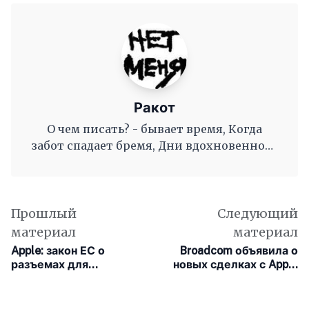
Ракот
О чем писать? - бывает время, Когда
забот спадает бремя, Дни вдохновенного
труда, Когда и ум и сердце полны, И
рифмы дружные, как волны, Журча, одна
во след другой Несутся вольной чередой.
Прошлый
Следующий
материал
материал
Apple: закон ЕС о
Broadcom объявила о
разъемах для
новых сделках с Apple
смартфонов вредит
на 15 млрд. долларов
инновациям в отрасли