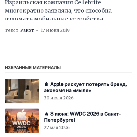
Израильская компания Cellebrite
многократно заявляла, что способна
взломать мобильные устройства
компании Apple. В прошлом году
Текст:
Ракот
17 Июня 2019
специалисты отмечали, что им под силу
получить доступ даже к
ИЗБРАННЫЕ МАТЕРИАЛЫ
🧴 Apple рискует потерять бренд,
экономя на «мыле»
30 июля 2026
🔥 8 июня: WWDC 2026 в Санкт-
Петербурге!
27 мая 2026