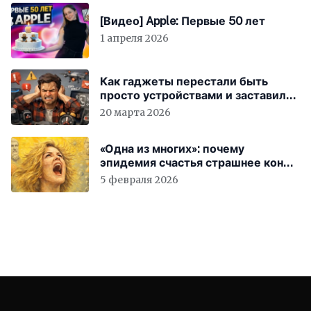
[Видео] Apple: Первые 50 лет
1 апреля 2026
Как гаджеты перестали быть
просто устройствами и заставили
вас бесплатно работать
20 марта 2026
«Одна из многих»: почему
эпидемия счастья страшнее конца
света
5 февраля 2026