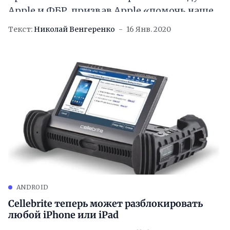
Apple и ФБР, призвав Apple «помочь нашей
великой стране» и разблокировать
Текст:
Николай Венгеренко
16 Янв. 2020
айфоны, которыми пользовался стрелок
из
ANDROID
Cellebrite теперь может разблокировать
любой iPhone или iPad