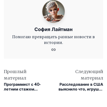
София Лайтман
Помогаю превращать разные новости в
истории.
Прошлый
Следующий
материал
материал
Программист с 40-
Расследование в США
летним стажем
выяснило что, игрушка
выяснил, что ИИ кодит
отследила ребёнка и
быстро, но думает
передала координаты
поверхностно
в Китай