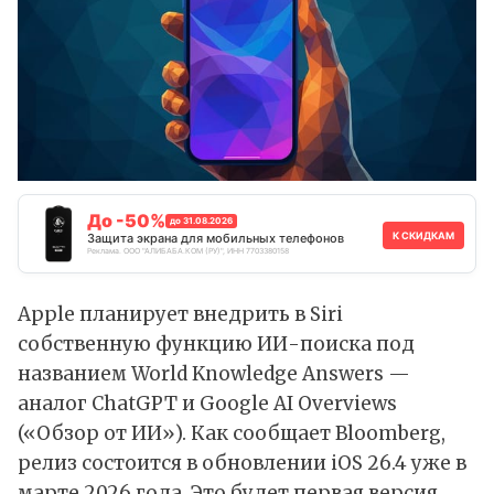
До -50%
до 31.08.2026
К СКИДКАМ
Защита экрана для мобильных телефонов
Реклама. ООО "АЛИБАБА.КОМ (РУ)", ИНН 7703380158
Apple планирует внедрить в
Siri
собственную функцию ИИ-поиска под
названием World Knowledge Answers —
аналог
ChatGPT
и Google AI Overviews
(«Обзор от ИИ»). Как сообщает Bloomberg,
релиз состоится в обновлении
iOS
26.4 уже в
марте 2026 года. Это будет первая версия