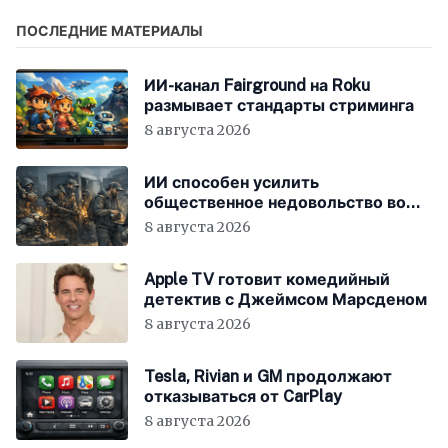
ПОСЛЕДНИЕ МАТЕРИАЛЫ
ИИ-канал Fairground на Roku
размывает стандарты стриминга
8 августа 2026
ИИ способен усилить
общественное недовольство во
всём мире
8 августа 2026
Apple TV готовит комедийный
детектив с Джеймсом Марсденом
8 августа 2026
Tesla, Rivian и GM продолжают
отказываться от CarPlay
8 августа 2026