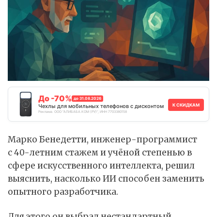
До -70%
до 31.08.2026
К СКИДКАМ
Чехлы для мобильных телефонов с дисконтом
Реклама. ООО "АЛИБАБА.КОМ (РУ)", ИНН 7703380158
Марко Бенедетти, инженер-программист
с 40-летним стажем и учёной степенью в
сфере искусственного интеллекта, решил
выяснить, насколько
ИИ
способен заменить
опытного разработчика.
Для этого он выбрал нестандартный