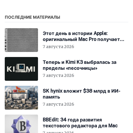
ПОСЛЕДНИЕ МАТЕРИАЛЫ
Этот день в истории Apple:
оригинальный Mac Pro получает
мощный процессор Intel
7 августа 2026
Теперь и Kimi K3 выбралась за
пределы «песочницы»
7 августа 2026
SK hynix вложит $38 млрд в ИИ-
память
7 августа 2026
BBEdit: 34 года развития
текстового редактора для Mac
7 августа 2026