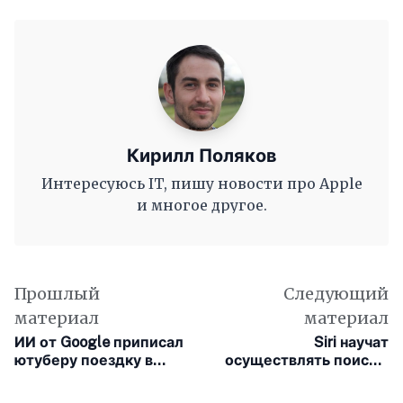
Кирилл Поляков
Интересуюсь IT, пишу новости про Apple
и многое другое.
Прошлый
Следующий
материал
материал
ИИ от Google приписал
Siri научат
ютуберу поездку в
осуществлять поиск в
Израиль, после чего
интернете и давать
началась его травля
ответы как ChatGPT