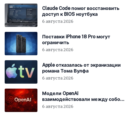
Claude Code помог восстановить
доступ к BIOS ноутбука
6 августа 2026
Поставки iPhone 18 Pro могут
ограничить
6 августа 2026
Apple отказалась от экранизации
романа Тома Вулфа
6 августа 2026
Модели OpenAI
взаимодействовали между собой
до взлома Hugging Face
6 августа 2026