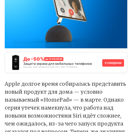
До -50%
до 31.08.2026
К СКИДКАМ
Защита экрана для мобильных телефонов
Реклама. ООО "АЛИБАБА.КОМ (РУ)", ИНН 7703380158
Apple долгое время собиралась представить
новый продукт для дома — условно
называемый «HomePad» — в марте. Однако
серия утечек намекнула, что работа над
новыми возможностями
Siri
идёт сложнее,
чем ожидалось, из-за чего запуск продукта
оказался под вопросом. Теперь же аналитик