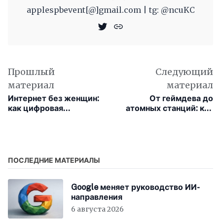
applespbevent[@]gmail.com | tg: @ncuKC
Прошлый
Следующий
материал
материал
Интернет без женщин:
От геймдева до
как цифровая
атомных станций: как
изоляция отражается
DeepSeek стал
на репродуктивности
символом
технологического
прорыва и
национальной
ПОСЛЕДНИЕ МАТЕРИАЛЫ
гордости
Google меняет руководство ИИ-
направления
6 августа 2026