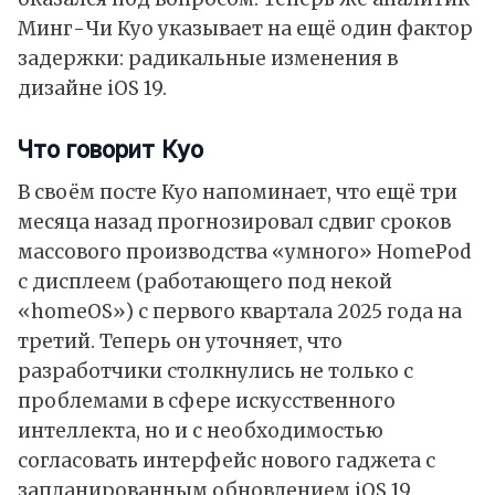
Минг-Чи Куо указывает на ещё один фактор
задержки: радикальные изменения в
дизайне
iOS 19
.
Что говорит Куо
В своём
посте
Куо напоминает, что ещё три
месяца назад прогнозировал сдвиг сроков
массового производства «умного»
HomePod
с дисплеем (работающего под некой
«
homeOS
») с первого квартала 2025 года на
третий. Теперь он уточняет, что
разработчики столкнулись не только с
проблемами в сфере
искусственного
интеллекта
, но и с необходимостью
согласовать интерфейс нового гаджета с
запланированным обновлением
iOS
19.