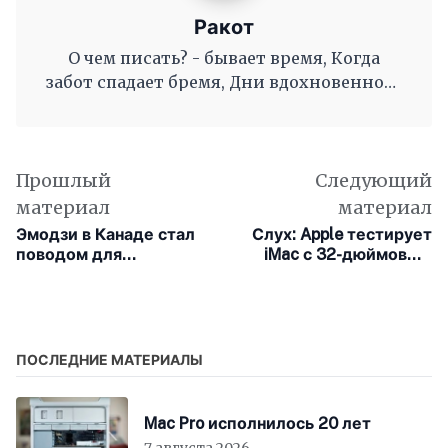
Ракот
О чем писать? - бывает время, Когда
забот спадает бремя, Дни вдохновенного
труда, Когда и ум и сердце полны, И
рифмы дружные, как волны, Журча, одна
во след другой Несутся вольной чередой.
Прошлый
Следующий
материал
материал
Эмодзи в Канаде стал
Слух: Apple тестирует
поводом для
iMac с 32-дюймовым
судебного
дисплеем
разбирательства и
штрафа
ПОСЛЕДНИЕ МАТЕРИАЛЫ
Mac Pro исполнилось 20 лет