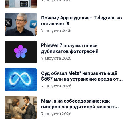
7 августа 2026
Почему Apple удаляет Telegram, но
оставляет X
7 августа 2026
Phiewer 7 получил поиск
дубликатов фотографий
7 августа 2026
Суд обязал Meta* направить ещё
$567 млн на устранение вреда от
соцсетей
7 августа 2026
Мам, я на собеседование: как
гиперопека родителей мешает
«зумерам» устроиться в компанию
7 августа 2026