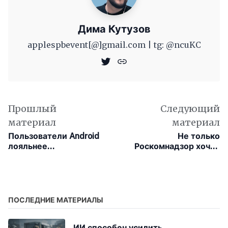
Дима Кутузов
applespbevent[@]gmail.com | tg: @ncuKC
Прошлый
Следующий
материал
материал
Пользователи Android
Не только
лояльнее
Роскомнадзор хочет
пользователей iOS?
читать переписку, но и
Siri
ПОСЛЕДНИЕ МАТЕРИАЛЫ
ИИ способен усилить