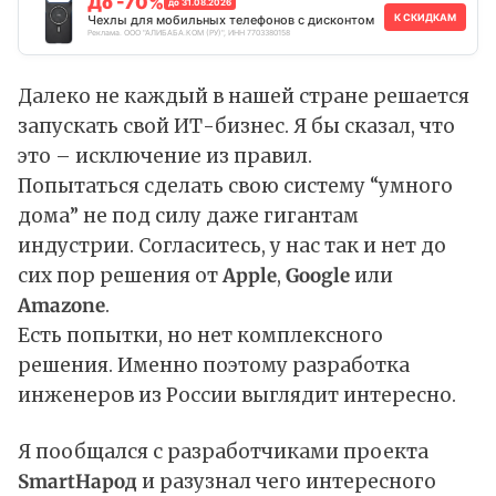
До -70%
до 31.08.2026
К СКИДКАМ
Чехлы для мобильных телефонов с дисконтом
Реклама. ООО "АЛИБАБА.КОМ (РУ)", ИНН 7703380158
Далеко не каждый в нашей стране решается
запускать свой ИТ-бизнес. Я бы сказал, что
это – исключение из правил.
Попытаться сделать свою систему “умного
дома” не под силу даже гигантам
индустрии. Согласитесь, у нас так и нет до
сих пор решения от
Apple
,
Google
или
Amazone
.
Есть попытки, но нет комплексного
решения. Именно поэтому разработка
инженеров из России выглядит интересно.
Я пообщался с разработчиками проекта
SmartНарод
и разузнал чего интересного