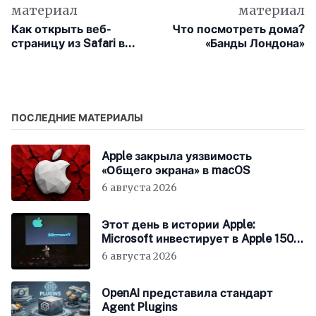
материал
материал
Как открыть веб-
Что посмотреть дома?
страницу из Safari в
«Банды Лондона»
другом браузере на
Mac
ПОСЛЕДНИЕ МАТЕРИАЛЫ
Apple закрыла уязвимость
«Общего экрана» в macOS
6 августа 2026
Этот день в истории Apple:
Microsoft инвестирует в Apple 150
миллионов долларов
6 августа 2026
OpenAI представила стандарт
Agent Plugins