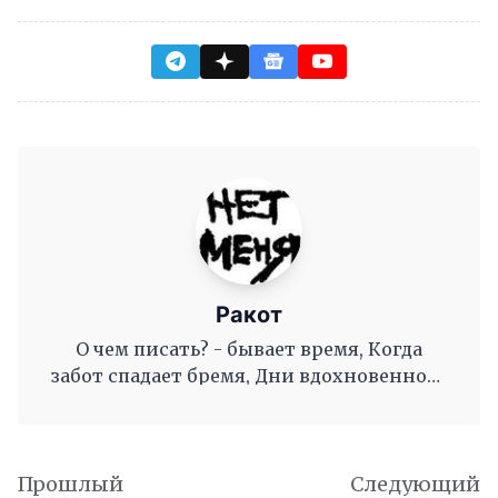
Ракот
О чем писать? - бывает время, Когда
забот спадает бремя, Дни вдохновенного
труда, Когда и ум и сердце полны, И
рифмы дружные, как волны, Журча, одна
во след другой Несутся вольной чередой.
Прошлый
Следующий