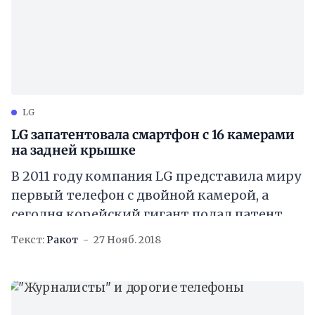
LG
LG запатентовала смартфон с 16 камерами
на задней крышке
В 2011 году компания LG представила миру
первый телефон с двойной камерой, а
сегодня корейский гигант подал патент
[http://patft.uspto.gov/netacgi/nph-Parser?
Текст:
Ракот
27 Нояб. 2018
Sect1=