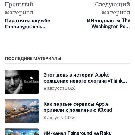
Прошлый
Следующий
материал
материал
Пираты на службе
ИИ-подкасты The
Голливуда: как
Washington Post
нелегальный контент
обернулись
поднимает сборы
репутационной
блокбастеров
катастрофой
ПОСЛЕДНИЕ МАТЕРИАЛЫ
Этот день в истории Apple:
рождение нового слогана «Think
Different»
8 августа 2026
Как первые сервисы Apple
привели к появлению iCloud
8 августа 2026
ИИ-канал Fairground на Roku