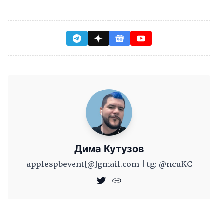
Дима Кутузов
applespbevent[@]gmail.com | tg: @ncuKC