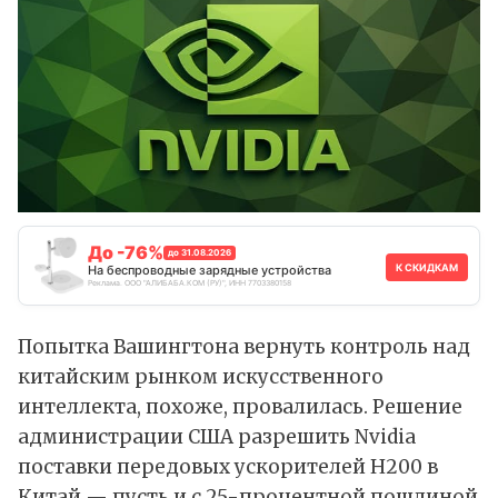
До -76%
до 31.08.2026
К СКИДКАМ
На беспроводные зарядные устройства
Реклама. ООО "АЛИБАБА.КОМ (РУ)", ИНН 7703380158
Попытка Вашингтона вернуть контроль над
китайским рынком искусственного
интеллекта, похоже, провалилась. Решение
администрации США разрешить Nvidia
поставки передовых ускорителей H200 в
Китай — пусть и с 25-процентной пошлиной