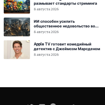
размывает стандарты стриминга
8 августа 2026
ИИ способен усилить
общественное недовольство во
всём мире
8 августа 2026
Apple TV готовит комедийный
детектив с Джеймсом Марсденом
8 августа 2026