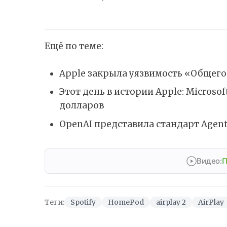
Ещё по теме:
Apple закрыла уязвимость «Общего
Этот день в истории Apple: Microso
долларов
OpenAI представила стандарт Agent
Видео:
П
Теги:
Spotify
HomePod
airplay 2
AirPlay