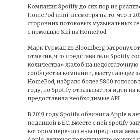
Компания Spotify до сих пор не реал
HomePod mini, несмотря на то, что в 2
сторонних потоковых музыкальных серв
с помощью Siri на HomePod.
Марк Гурман из Bloomberg
затронул
эт
отметив, что представители Spotify с
количества» жалоб на недостаточную
сообщества
компании, выступающее з
HomePod, набрало более 5800 голосов в
году, но Spotify отказывается идти на 
предоставила необходимые API.
В 2019 году Spotify обвинила Apple в
поданной в ЕС. Вместе с ней Spotify
зап
котором перечислены предполагаемы
Apple, включая недопущение сервиса 