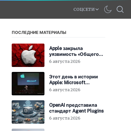
СОЦСЕТИ
ПОСЛЕДНИЕ МАТЕРИАЛЫ
Apple закрыла
уязвимость «Общего
экрана» в macOS
6 августа 2026
Этот день в истории
Apple: Microsoft
инвестирует в Apple
6 августа 2026
150 миллионов
долларов
OpenAI представила
стандарт Agent Plugins
6 августа 2026