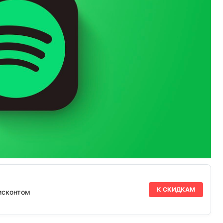
К СКИДКАМ
исконтом