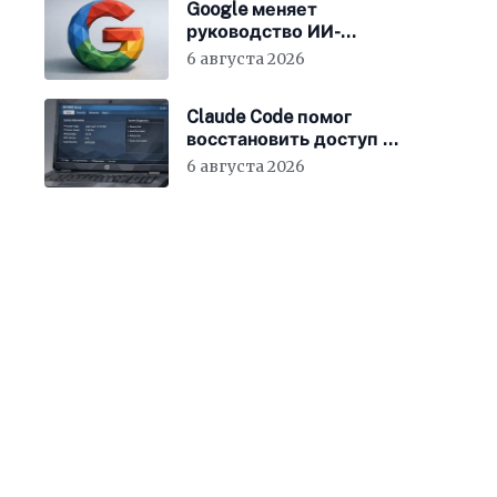
Google меняет
руководство ИИ-
направления
6 августа 2026
Claude Code помог
восстановить доступ к
BIOS ноутбука
6 августа 2026