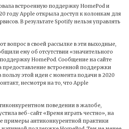
изовала встроенную поддержку HomePod и
020 году Apple открыла доступ к колонкам для
исов. В результате Spotify нельзя управлять
от вопрос в своей рассылке в эти выходные,
ообщили ему об отсутствии «значительного
 поддержку HomePod. Сообщение на
сайте
а предоставление встроенной поддержки
 пользу этой идеи с момента подачи в 2020
контакт, несмотря на то, что Apple
 антиконкурентном поведении в жалобе,
устила веб-сайт
«Время играть честно», на
е примеры антиконкурентной практики
к нативной поддержке HomePod. Тем не менее