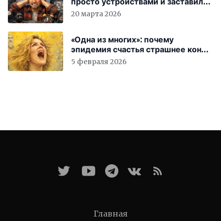
просто устройствами и заставили
вас бесплатно работать
20 марта 2026
«Одна из многих»: почему
эпидемия счастья страшнее конца
света
5 февраля 2026
Главная