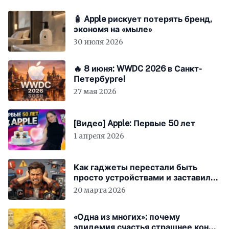
🧴 Apple рискует потерять бренд,
экономя на «мыле»
30 июля 2026
🔥 8 июня: WWDC 2026 в Санкт-
Петербурге!
27 мая 2026
[Видео] Apple: Первые 50 лет
1 апреля 2026
Как гаджеты перестали быть
просто устройствами и заставили
вас бесплатно работать
20 марта 2026
«Одна из многих»: почему
эпидемия счастья страшнее конца