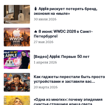
🧴 Apple рискует потерять бренд,
экономя на «мыле»
30 июля 2026
🔥 8 июня: WWDC 2026 в Санкт-
Петербурге!
27 мая 2026
[Видео] Apple: Первые 50 лет
1 апреля 2026
Как гаджеты перестали быть просто
устройствами и заставили вас
бесплатно работать
20 марта 2026
«Одна из многих»: почему эпидемия
счастья страшнее конца света