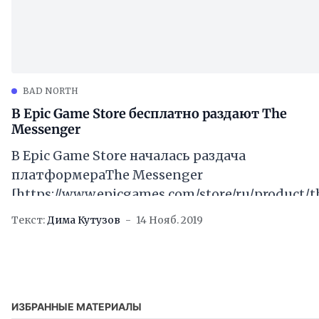
BAD NORTH
В Epic Game Store бесплатно раздают The
Messenger
В Epic Game Store началась раздача
платформераThe Messenger
[https://www.epicgames.com/store/ru/product/t
messenger/home], выполненного в ретро-
Текст:
Дима Кутузов
14 Нояб. 2019
стилистике. Скачать бесплатно игру можно
будет
ИЗБРАННЫЕ МАТЕРИАЛЫ