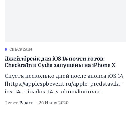
CHECKRA1N
Джейлбрейк для iOS 14 почти готов:
Checkra1n и Cydia запущены на iPhone X
Спустя несколько дней после анонса iOS 14
[https://applespbevent.ru/apple-predstavila-
ios-14-i-ipados-14-s-obnovljonnym-
domashnim-ekranom-i-vidzhetami/] и
Текст:
Ракот
26 Июня 2020
выхода первой бета-версии для
разработчиков
[https://applespbevent.ru/kak-ustanovit-ios-