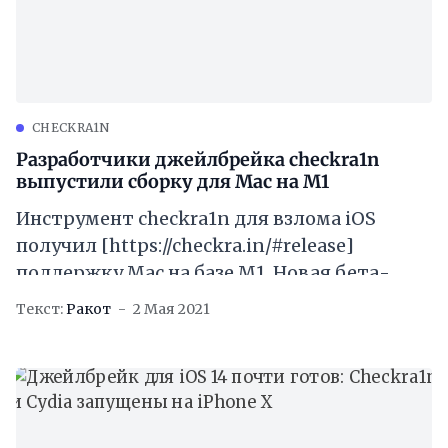
CHECKRA1N
Разработчики джейлбрейка checkra1n
выпустили сборку для Mac на M1
Инструмент checkra1n для взлома iOS
получил [https://checkra.in/#release]
поддержку Mac на базе M1. Новая бета-
версия под номером 0.12.3 позволяет
Текст:
Ракот
2 Мая 2021
установить джейлбрейк