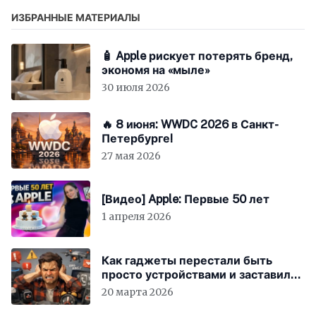
14-uzhe-sejchas/], хакерское сообщество
рассказало о
ИЗБРАННЫЕ МАТЕРИАЛЫ
🧴 Apple рискует потерять бренд,
экономя на «мыле»
30 июля 2026
🔥 8 июня: WWDC 2026 в Санкт-
Петербурге!
27 мая 2026
[Видео] Apple: Первые 50 лет
1 апреля 2026
Как гаджеты перестали быть
просто устройствами и заставили
вас бесплатно работать
20 марта 2026