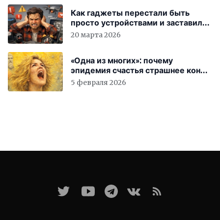
Как гаджеты перестали быть
просто устройствами и заставили
вас бесплатно работать
20 марта 2026
«Одна из многих»: почему
эпидемия счастья страшнее конца
света
5 февраля 2026