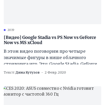
2019
[Видео] Google Stadia vs PS Now vs GeForce
Now vs MS xCloud
В этом видео поговорим про четыре
значимые фигуры в нише облачного
стриминга игр. Это: Google Stadia, GeForce
Now, PlayStation Now и Project xCloud от
Текст:
Дима Кутузов
2 Февр. 2020
Microsoft.