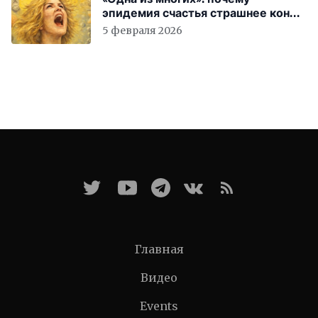
эпидемия счастья страшнее конца
света
5 февраля 2026
Главная
Видео
Events