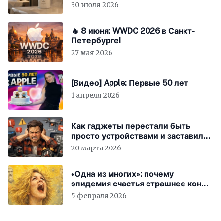
30 июля 2026
🔥 8 июня: WWDC 2026 в Санкт-
Петербурге!
27 мая 2026
[Видео] Apple: Первые 50 лет
1 апреля 2026
Как гаджеты перестали быть
просто устройствами и заставили
вас бесплатно работать
20 марта 2026
«Одна из многих»: почему
эпидемия счастья страшнее конца
света
5 февраля 2026