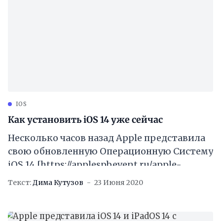
IOS
Как установить iOS 14 уже сейчас
Несколько часов назад Apple представила
свою обновленную Операционную Cистему
iOS 14 [https://applespbevent.ru/apple-
predstavila-ios-14-i-ipados-14-s-
Текст:
Дима Кутузов
23 Июня 2020
obnovljonnym-domashnim-ekranom-i-
vidzhetami/] . Мы уверены, что самые
любознательные из вас уже хотят