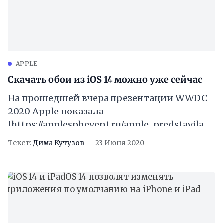
APPLE
Скачать обои из iOS 14 можно уже сейчас
На прошедшей вчера презентации WWDC
2020 Apple показала
[https://applespbevent.ru/apple-predstavila-
ios-14-i-ipados-14-s-obnovljonnym-
Текст:
Дима Кутузов
23 Июня 2020
domashnim-ekranom-i-vidzhetami/] новые
версии своих операционных систем iOS и
iPadOS. И, конечно, новые обои. Если