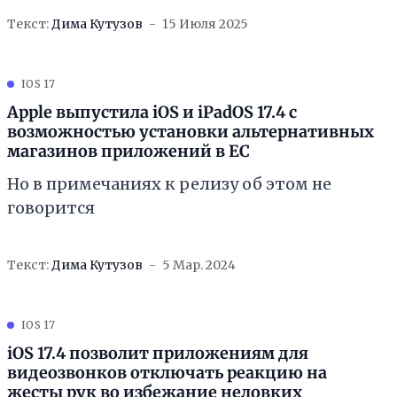
Текст:
Дима Кутузов
15 Июля 2025
IOS 17
Apple выпустила iOS и iPadOS 17.4 с
возможностью установки альтернативных
магазинов приложений в ЕС
Но в примечаниях к релизу об этом не
говорится
Текст:
Дима Кутузов
5 Мар. 2024
IOS 17
iOS 17.4 позволит приложениям для
видеозвонков отключать реакцию на
жесты рук во избежание неловких