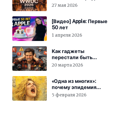
27 мая 2026
[Видео] Apple: Первые
50 лет
1 апреля 2026
Как гаджеты
перестали быть
просто устройствами и
20 марта 2026
заставили вас
бесплатно работать
«Одна из многих»:
почему эпидемия
счастья страшнее
5 февраля 2026
конца света