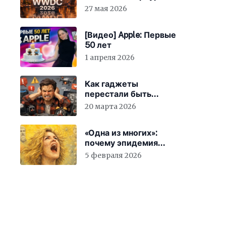
27 мая 2026
[Видео] Apple: Первые
50 лет
1 апреля 2026
Как гаджеты
перестали быть
просто устройствами и
20 марта 2026
заставили вас
бесплатно работать
«Одна из многих»:
почему эпидемия
счастья страшнее
5 февраля 2026
конца света