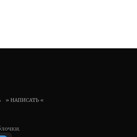
ь
» НАПИСАТЬ «
блочки.