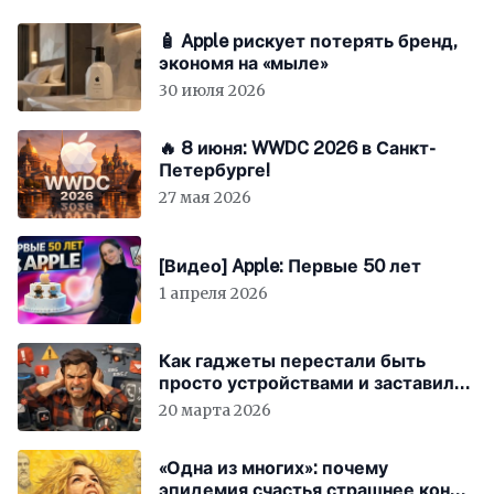
🧴 Apple рискует потерять бренд,
экономя на «мыле»
30 июля 2026
🔥 8 июня: WWDC 2026 в Санкт-
Петербурге!
27 мая 2026
[Видео] Apple: Первые 50 лет
1 апреля 2026
Как гаджеты перестали быть
просто устройствами и заставили
вас бесплатно работать
20 марта 2026
«Одна из многих»: почему
эпидемия счастья страшнее конца