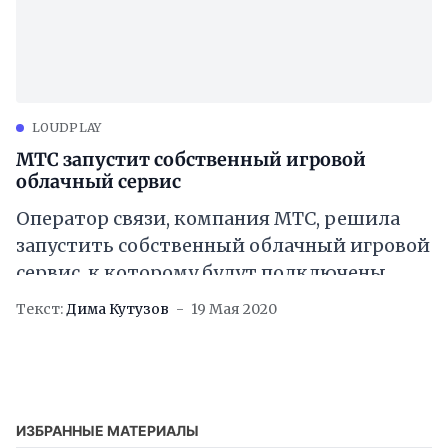
LOUDPLAY
МТС запустит собственный игровой
облачный сервис
Оператор связи, компания МТС, решила
запустить собственный облачный игровой
сервис, к которому будут подключены
магазин и решения на базе
Текст:
Дима Кутузов
19 Мая 2020
проектовLoudplay
[https://applespbevent.ru/cloud-gaming/],
Playkey
ИЗБРАННЫЕ МАТЕРИАЛЫ