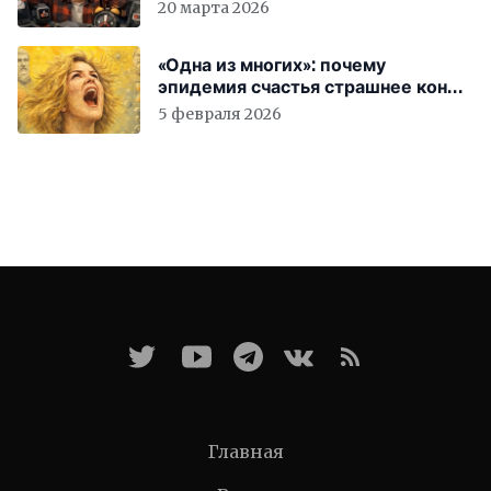
вас бесплатно работать
20 марта 2026
«Одна из многих»: почему
эпидемия счастья страшнее конца
света
5 февраля 2026
Главная