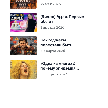
27 мая 2026
[Видео] Apple: Первые
50 лет
1 апреля 2026
Как гаджеты
перестали быть
просто устройствами и
20 марта 2026
заставили вас
бесплатно работать
«Одна из многих»:
почему эпидемия
счастья страшнее
5 февраля 2026
конца света