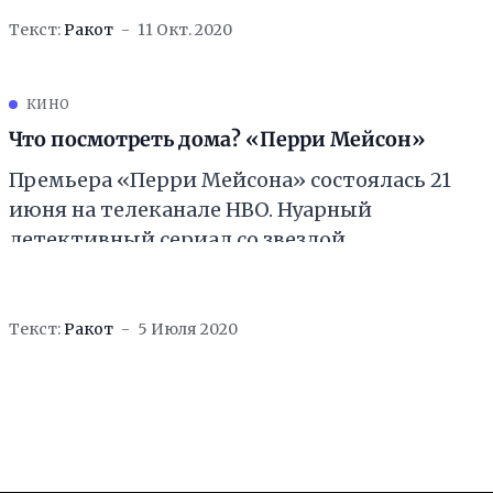
искушённому зрителю. Читайте нашу
Текст:
Ракот
11 Окт. 2020
подборку из 6
КИНО
Что посмотреть дома? «Перри Мейсон»
Премьера «Перри Мейсона» состоялась 21
июня на телеканале HBO. Нуарный
детективный сериал со звездой
«Американцев» Мэттью Ризом в главной
роли мгновенно приковал внимание
зрителей, заставив
Текст:
Ракот
5 Июля 2020