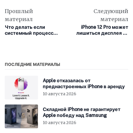
во след другой Несутся вольной чередой.
Прошлый
Следующий
материал
материал
Что делать если
iPhone 12 Pro может
системный процесс
лишиться дисплея на
«accountsd» излишне
120 Гц из-за проблем с
перегружает
автономностью
процессор на Mac?
ПОСЛЕДНИЕ МАТЕРИАЛЫ
Apple отказалась от
преднастроенных iPhone в аренду
10 августа 2026
Складной iPhone не гарантирует
Apple победу над Samsung
10 августа 2026