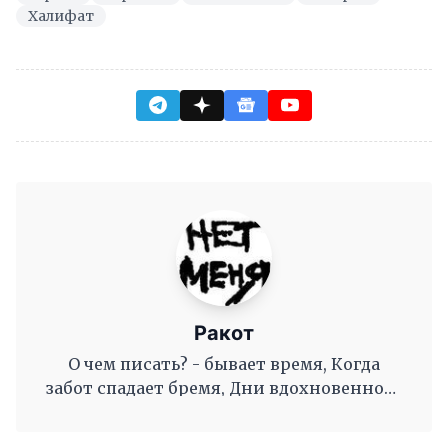
Халифат
Ракот
О чем писать? - бывает время, Когда
забот спадает бремя, Дни вдохновенного
труда, Когда и ум и сердце полны, И
рифмы дружные, как волны, Журча, одна