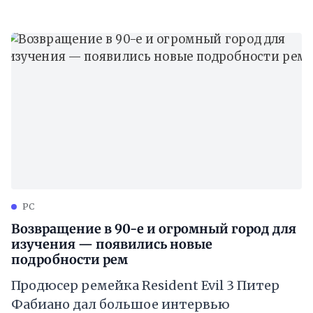
[https://applespbevent.ru/vozvrashhenie-v-
90-e-i-ogromnyj-gorod-dlya-izucheniya-
poyavilis-novye-podrobnosti-remejka-
resident-evil-3/
PC
Возвращение в 90-е и огромный город для
изучения — появились новые
подробности рем
Продюсер ремейка Resident Evil 3 Питер
Фабиано дал большое интервью