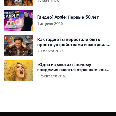
27 мая 2026
[Видео] Apple: Первые 50 лет
1 апреля 2026
Как гаджеты перестали быть
просто устройствами и заставили
вас бесплатно работать
20 марта 2026
«Одна из многих»: почему
эпидемия счастья страшнее конца
света
5 февраля 2026