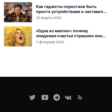
Как гаджеты перестали быть
просто устройствами и заставили
вас бесплатно работать
20 марта 2026
«Одна из многих»: почему
эпидемия счастья страшнее конца
света
5 февраля 2026