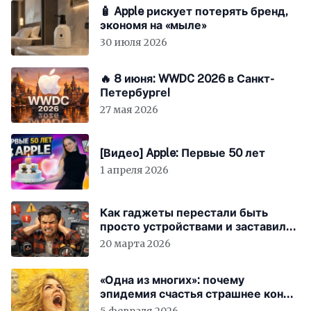
🧴 Apple рискует потерять бренд,
экономя на «мыле»
30 июля 2026
🔥 8 июня: WWDC 2026 в Санкт-
Петербурге!
27 мая 2026
[Видео] Apple: Первые 50 лет
1 апреля 2026
Как гаджеты перестали быть
просто устройствами и заставили
вас бесплатно работать
20 марта 2026
«Одна из многих»: почему
эпидемия счастья страшнее конца
света