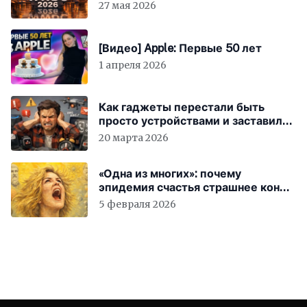
27 мая 2026
[Видео] Apple: Первые 50 лет
1 апреля 2026
Как гаджеты перестали быть
просто устройствами и заставили
вас бесплатно работать
20 марта 2026
«Одна из многих»: почему
эпидемия счастья страшнее конца
света
5 февраля 2026