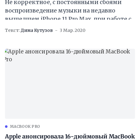
Не корректное, с постоянными сбоями
воспроизведение музыки на недавно
вышедшем iPhone 11 Pro Max, при работе с
беспроводной системой CarPlay, не
Текст:
Дима Кутузов
3 Мар. 2020
срабатывающие или залипающие
клавиши
MACBOOK PRO
Apple анонсировала 16-дюймовый MacBook