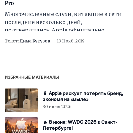
Pro
Многочисленные слухи, витавшие в сети
последние несколько дней,
подтвердились. Apple официально
анонсировала новый MacBook Pro,
Текст:
Дима Кутузов
13 Нояб. 2019
оснащённый диагональю 16 дюймов.
Купертиновцы заявляют, что это самый
мощный
ИЗБРАННЫЕ МАТЕРИАЛЫ
🧴 Apple рискует потерять бренд,
экономя на «мыле»
30 июля 2026
🔥 8 июня: WWDC 2026 в Санкт-
Петербурге!