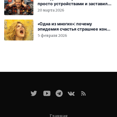
просто устройствами и заставили
вас бесплатно работать
20 марта 2026
«Одна из многих»: почему
эпидемия счастья страшнее конца
света
5 февраля 2026
Главная