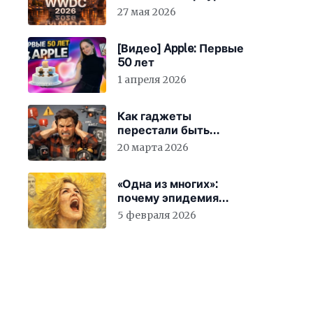
27 мая 2026
[Видео] Apple: Первые
50 лет
1 апреля 2026
Как гаджеты
перестали быть
просто устройствами и
20 марта 2026
заставили вас
бесплатно работать
«Одна из многих»:
почему эпидемия
счастья страшнее
5 февраля 2026
конца света