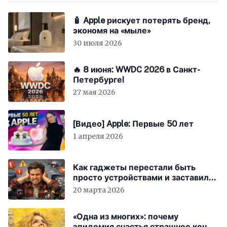
🧴 Apple рискует потерять бренд,
экономя на «мыле»
30 июля 2026
🔥 8 июня: WWDC 2026 в Санкт-
Петербурге!
27 мая 2026
[Видео] Apple: Первые 50 лет
1 апреля 2026
Как гаджеты перестали быть
просто устройствами и заставили
вас бесплатно работать
20 марта 2026
«Одна из многих»: почему
эпидемия счастья страшнее конца