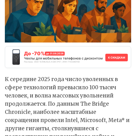
До -70%
до 31.08.2026
К СКИДКАМ
Чехлы для мобильных телефонов с дисконтом
Реклама. ООО "АЛИБАБА.КОМ (РУ)", ИНН 7703380158
К середине 2025 года число уволенных в
сфере технологий превысило 100 тысяч
человек, и волна массовых увольнений
продолжается. По
данным
The Bridge
Chronicle, наиболее масштабные
сокращения провели
Intel
,
Microsoft
,
Meta
* и
другие гиганты, столкнувшиеся с