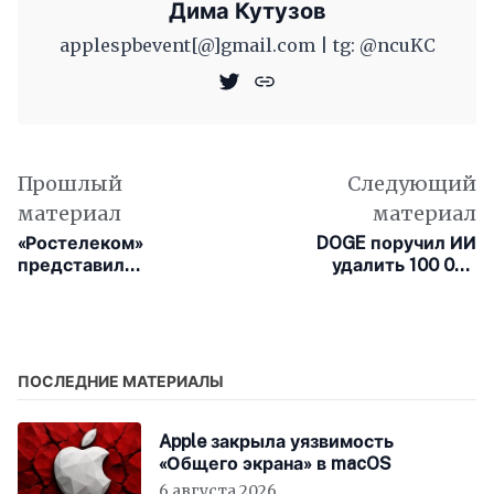
Дима Кутузов
applespbevent[@]gmail.com | tg: @ncuKC
Прошлый
Следующий
материал
материал
«Ростелеком»
DOGE поручил ИИ
представил
удалить 100 000
собственную онлайн-
законов, несмотря на
платформу с тысячами
ошибки в
видеоигр и
интерпретации
возможностью
пополнения баланса в
ПОСЛЕДНИЕ МАТЕРИАЛЫ
Steam
Apple закрыла уязвимость
«Общего экрана» в macOS
6 августа 2026