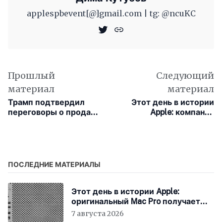
applespbevent[@]gmail.com | tg: @ncuKC
Прошлый
Следующий
материал
материал
Трамп подтвердил
Этот день в истории
переговоры о продаже
Apple: компания
TikTok — четыре
рассматривает вопрос
претендента на
возрождения проекта
покупку
Newton
ПОСЛЕДНИЕ МАТЕРИАЛЫ
Этот день в истории Apple:
оригинальный Mac Pro получает
мощный процессор Intel
7 августа 2026