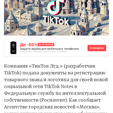
До -50%
до 31.08.2026
К СКИДКАМ
Защита экрана для мобильных телефонов
Реклама. ООО "АЛИБАБА.КОМ (РУ)", ИНН 7703380158
Компания «ТикТок Лтд.» (разработчик
TikTok
) подала документы на регистрацию
товарного знака и логотипа для своей новой
социальной сети TikTok Notes в
Федеральную службу по интеллектуальной
собственности (Роспатент). Как
сообщает
Агентство городских новостей «Москва»,