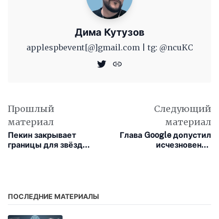
Дима Кутузов
applespbevent[@]gmail.com | tg: @ncuKC
Прошлый
Следующий
материал
материал
Пекин закрывает
Глава Google допустил
границы для звёзд
исчезновение
китайского ИИ
поискового трафика
для сайтов из-за ИИ
ПОСЛЕДНИЕ МАТЕРИАЛЫ