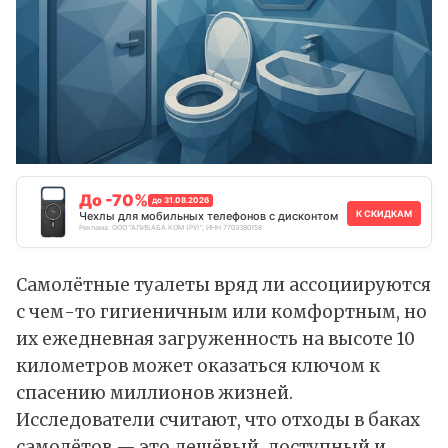
До -70%
до 31.08.2026
К СКИДКАМ
Чехлы для мобильных телефонов с дисконтом
Реклама. ООО "АЛИБАБА.КОМ (РУ)", ИНН 7703380158
Самолётные туалеты вряд ли ассоциируются
с чем-то гигиеничным или комфортным, но
их ежедневная загруженность на высоте 10
километров может оказаться ключом к
спасению миллионов жизней.
Исследователи считают, что отходы в баках
самолётов — это дешёвый, доступный и