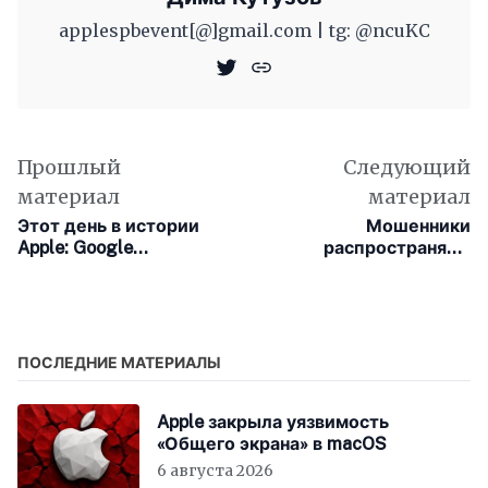
applespbevent[@]gmail.com | tg: @ncuKC
Прошлый
Следующий
материал
материал
Этот день в истории
Мошенники
Apple: Google
распространяют
становится публичной
поддельные версии
и попадает в число
приложений на GitHub
заклятых конкурентов
Apple
ПОСЛЕДНИЕ МАТЕРИАЛЫ
Apple закрыла уязвимость
«Общего экрана» в macOS
6 августа 2026