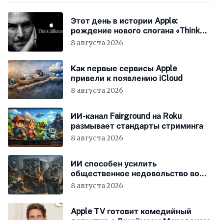
Этот день в истории Apple:
рождение нового слогана «Think
Different»
8 августа 2026
Как первые сервисы Apple
привели к появлению iCloud
8 августа 2026
ИИ-канал Fairground на Roku
размывает стандарты стриминга
8 августа 2026
ИИ способен усилить
общественное недовольство во
всём мире
8 августа 2026
Apple TV готовит комедийный