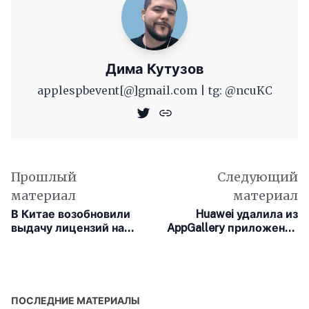
Дима Кутузов
applespbevent[@]gmail.com | tg: @ncuKC
Прошлый
Следующий
материал
материал
В Китае возобновили
Huawei удалила из
выдачу лицензий на
AppGallery приложения
видеоигры
«ВТБ Онлайн»,
«Промсвязьбанка» и
«Открытия»
ПОСЛЕДНИЕ МАТЕРИАЛЫ