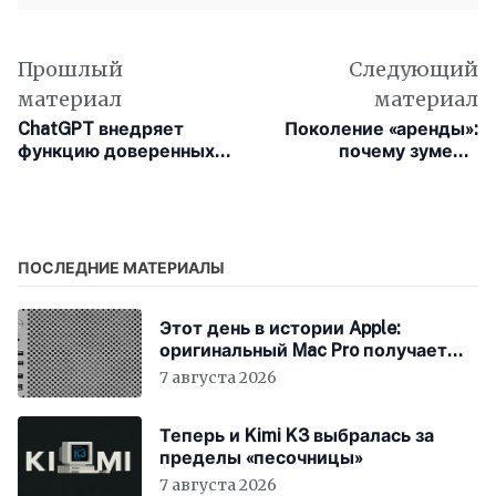
Прошлый
Следующий
материал
материал
ChatGPT внедряет
Поколение «аренды»:
функцию доверенных
почему зумеры
контактов, которые
методично разрушают
получат уведомление
модель подписок
при риске
самоповреждения
ПОСЛЕДНИЕ МАТЕРИАЛЫ
Этот день в истории Apple:
оригинальный Mac Pro получает
мощный процессор Intel
7 августа 2026
Теперь и Kimi K3 выбралась за
пределы «песочницы»
7 августа 2026