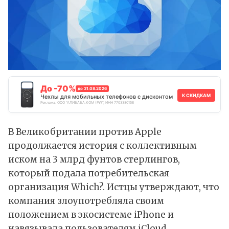
До -70%
до 31.08.2026
К СКИДКАМ
Чехлы для мобильных телефонов с дисконтом
Реклама. ООО "АЛИБАБА.КОМ (РУ)", ИНН 7703380158
В Великобритании против Apple
продолжается история с коллективным
иском на 3 млрд фунтов стерлингов,
который подала потребительская
организация Which?. Истцы утверждают, что
компания злоупотребляла своим
положением в экосистеме iPhone и
навязывала пользователям iCloud.