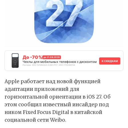
До -70%
до 31.08.2026
К СКИДКАМ
Чехлы для мобильных телефонов с дисконтом
Реклама. ООО "АЛИБАБА.КОМ (РУ)", ИНН 7703380158
Apple работает над новой функцией
адаптации приложений для
горизонтальной ориентации в iOS 27. Об
этом
сообщил
известный инсайдер под
ником Fixed Focus Digital в китайской
социальной сети Weibo.