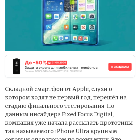
До -50%
до 31.08.2026
К СКИДКАМ
Защита экрана для мобильных телефонов
Реклама. ООО "АЛИБАБА.КОМ (РУ)", ИНН 7703380158
Складной смартфон от Apple, слухи о
котором ходят не первый год, перешёл на
стадию финального тестирования. По
данным
инсайдера Fixed Focus Digital,
компания уже начала рассылать прототипы
так называемого iPhone Ultra крупным
сотовым операторам по всему миру. Это