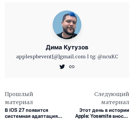
Дима Кутузов
applespbevent[@]gmail.com | tg: @ncuKC
Прошлый
Следующий
материал
материал
В iOS 27 появится
Этот день в истории
системная адаптация
Apple: Yosemite вносит
приложений для
изменения в OS X
складных экранов