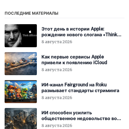
ПОСЛЕДНИЕ МАТЕРИАЛЫ
Этот день в истории Apple:
рождение нового слогана «Think
Different»
8 августа 2026
Как первые сервисы Apple
привели к появлению iCloud
8 августа 2026
ИИ-канал Fairground на Roku
размывает стандарты стриминга
8 августа 2026
ИИ способен усилить
общественное недовольство во
всём мире
8 августа 2026