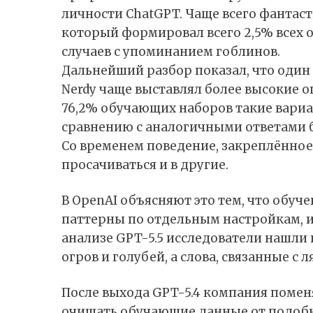
личности ChatGPT. Чаще всего фантаст
который формировал всего 2,5% всех о
случаев с упоминанием гоблинов.
Дальнейший разбор показал, что один
Nerdy чаще выставлял более высокие оц
76,2% обучающих наборов такие вариа
сравнению с аналогичными ответами бе
Со временем поведение, закреплённое
просачиваться и в другие.
В OpenAI
объясняют
это тем, что обуч
паттерны по отдельным настройкам, и
анализе GPT-5.5 исследователи нашли в
огров и голубей, а слова, связанные с
После выхода GPT-5.4 компания помен
очищать обучающие данные от подобн