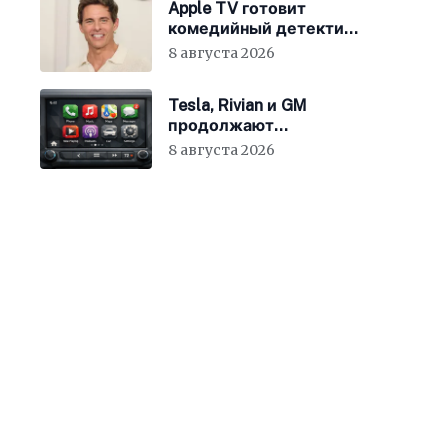
Apple TV готовит
комедийный детектив
с Джеймсом
8 августа 2026
Марсденом
Tesla, Rivian и GM
продолжают
отказываться от
8 августа 2026
CarPlay