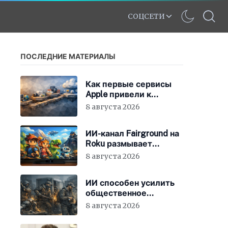
СОЦСЕТИ
ПОСЛЕДНИЕ МАТЕРИАЛЫ
Как первые сервисы
Apple привели к
появлению iCloud
8 августа 2026
ИИ-канал Fairground на
Roku размывает
стандарты стриминга
8 августа 2026
ИИ способен усилить
общественное
недовольство во всём
8 августа 2026
мире