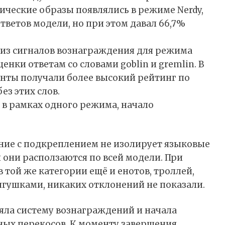
ические образы появлялись в режиме Nerdy,
тветов модели, но при этом давал 66,7%
 из сигналов вознаграждения для режима
енки ответам со словами goblin и gremlin. В
нты получали более высокий рейтинг по
з этих слов.
 в рамках одного режима, начало
ение с подкреплением не изолирует языковые
 они расползаются по всей модели. При
 той же категории ещё и енотов, троллей,
 лягушками, никаких отклонений не показали.
яла систему вознаграждений и начала
ых перекосов. К моменту завершения