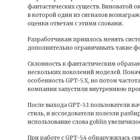
фантастических существ. Виноватой о
в которой один из сигналов вознагра
оценки ответам с этими словами.
Разработчикам пришлось менять сист
дополнительно ограничивать такие ф
Склонность к фантастическим образа
нескольких поколений моделей. Понач
особенность GPT-5.X, но потом частот
компании запустили внутреннюю про
После выхода GPT-5.1 пользователи н
стиль, и исследователи полезли разбир
использование слова goblin увеличилось
При работе с GPT-5.4
обнаружилась
свя