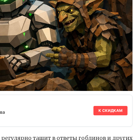
К СКИДКАМ
ва
 регулярно тащит в ответы гоблинов и других