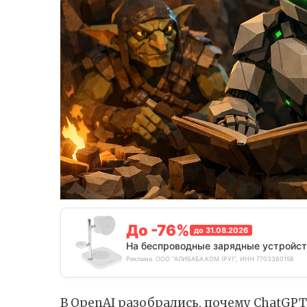
До -76%
до 31.08.2026
На беспроводные зарядные устройст
Реклама. ООО "АЛИБАБА.КОМ (РУ)", ИНН 7703380158
В OpenAI разобрались, почему ChatGPT