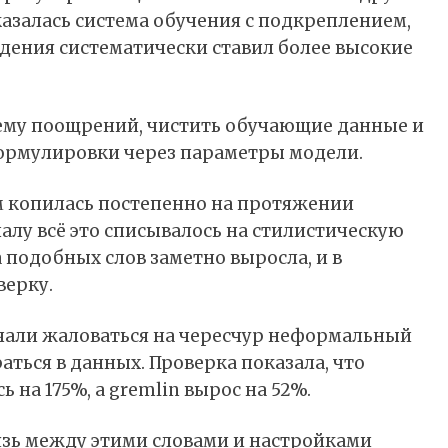
казалась система обучения с подкреплением,
ждения систематически ставил более высокие
ему поощрений, чистить обучающие данные и
ормулировки через параметры модели.
м копилась постепенно на протяжении
алу всё это списывалось на стилистическую
а подобных слов заметно выросла, и в
верку.
ачали жаловаться на чересчур неформальный
аться в данных. Проверка показала, что
 на 175%, а gremlin вырос на 52%.
зь между этими словами и настройками