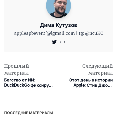
Дима Кутузов
applespbevent[@]gmail.com | tg: @ncuKC
Прошлый
Следующий
материал
материал
Бегство от ИИ:
Этот день в истории
DuckDuckGo фиксирует
Apple: Стив Джобс
рекордный рост
заявляет, что реклама
установок на iOS
Apple потеряла
креативность
ПОСЛЕДНИЕ МАТЕРИАЛЫ