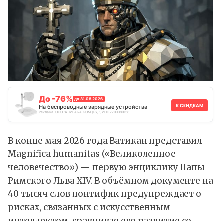
До -76%
до 31.08.2026
К СКИДКАМ
На беспроводные зарядные устройства
Реклама. ООО "АЛИБАБА.КОМ (РУ)", ИНН 7703380158
В конце мая 2026 года Ватикан представил
Magnifica humanitas («Великолепное
человечество») — первую энциклику Папы
Римского Льва XIV. В объёмном документе на
40 тысяч слов понтифик предупреждает о
рисках, связанных с искусственным
интеллектом, сравнивая его развитие со