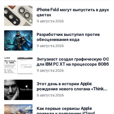
iPhone Fold могут выпустить в двух
цветах
9 августа 2026
Разработчик выступил против
обесценивания кода
9 августа 2026
Энтузиаст создал графическую ОС
для IBM PC XT на процессоре 8086
9 августа 2026
Этот день в истории Apple:
рождение нового слогана «Think
Different»
8 августа 2026
Как первые сервисы Apple
привели к появлению iCloud