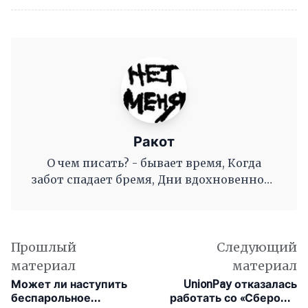
Ракот
О чем писать? - бывает время, Когда
забот спадает бремя, Дни вдохновенного
труда, Когда и ум и сердце полны, И
рифмы дружные, как волны, Журча, одна
во след другой Несутся вольной чередой.
Прошлый
Следующий
материал
материал
Может ли наступить
UnionPay отказалась
беспарольное
работать со «Сбером»,