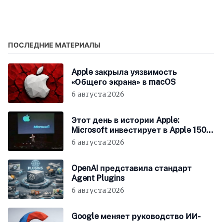
будущее?
«Альфа-банком», «ВТБ»
и другими
российскими банками
под санкциями
ПОСЛЕДНИЕ МАТЕРИАЛЫ
Apple закрыла уязвимость
«Общего экрана» в macOS
6 августа 2026
Этот день в истории Apple:
Microsoft инвестирует в Apple 150
миллионов долларов
6 августа 2026
OpenAI представила стандарт
Agent Plugins
6 августа 2026
Google меняет руководство ИИ-