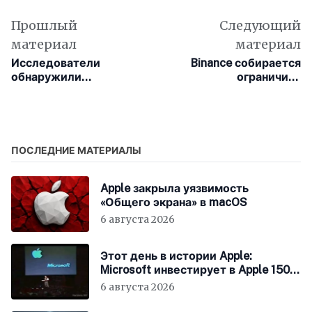
Прошлый
Следующий
материал
материал
Исследователи
Binance собирается
обнаружили
ограничить
уязвимость в
обслуживание в
прошивке Lenovo,
России из-за санкций
которая затрагивает
ЕС
миллионы ноутбуков
ПОСЛЕДНИЕ МАТЕРИАЛЫ
Apple закрыла уязвимость
«Общего экрана» в macOS
6 августа 2026
Этот день в истории Apple:
Microsoft инвестирует в Apple 150
миллионов долларов
6 августа 2026