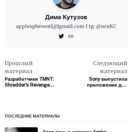
Дима Кутузов
applespbevent[@]gmail.com | tg: @ncuKC
Прошлый
Следующий
материал
материал
Разработчики TMNT:
Sony выпустила
Shredder's Revenge
приложение для
представили 11 минут
обновления DualSense
геймплея проекта
посредством Windows
ПОСЛЕДНИЕ МАТЕРИАЛЫ