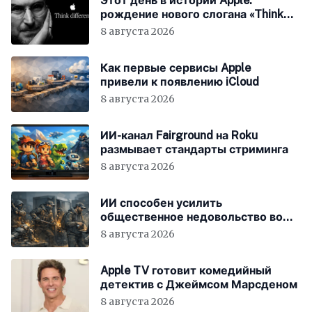
Этот день в истории Apple:
рождение нового слогана «Think
Different»
8 августа 2026
Как первые сервисы Apple
привели к появлению iCloud
8 августа 2026
ИИ-канал Fairground на Roku
размывает стандарты стриминга
8 августа 2026
ИИ способен усилить
общественное недовольство во
всём мире
8 августа 2026
Apple TV готовит комедийный
детектив с Джеймсом Марсденом
8 августа 2026