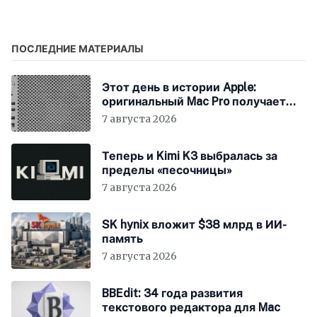
Apple TV+
найти свою аудиторию
ПОСЛЕДНИЕ МАТЕРИАЛЫ
Этот день в истории Apple:
оригинальный Mac Pro получает
мощный процессор Intel
7 августа 2026
Теперь и Kimi K3 выбралась за
пределы «песочницы»
7 августа 2026
SK hynix вложит $38 млрд в ИИ-
память
7 августа 2026
BBEdit: 34 года развития
текстового редактора для Mac