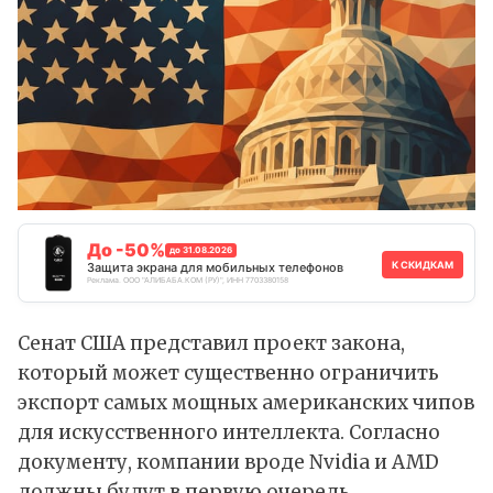
До -50%
до 31.08.2026
К СКИДКАМ
Защита экрана для мобильных телефонов
Реклама. ООО "АЛИБАБА.КОМ (РУ)", ИНН 7703380158
Сенат США представил проект закона,
который может существенно ограничить
экспорт самых мощных американских чипов
для искусственного интеллекта. Согласно
документу
, компании вроде
Nvidia
и
AMD
должны будут в первую очередь