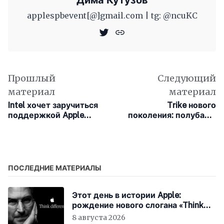
Дима Кутузов
applespbevent[@]gmail.com | tg: @ncuKC
Прошлый
Следующий
материал
материал
Intel хочет заручиться
Trike нового
поддержкой Apple
поколения: полубайк,
после инвестиций от
полутрицикл,
Nvidia и SoftBank
полумашина
ПОСЛЕДНИЕ МАТЕРИАЛЫ
Этот день в истории Apple:
рождение нового слогана «Think
Different»
8 августа 2026