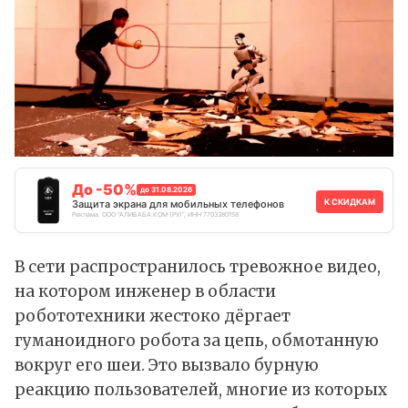
До -50%
до 31.08.2026
К СКИДКАМ
Защита экрана для мобильных телефонов
Реклама. ООО "АЛИБАБА.КОМ (РУ)", ИНН 7703380158
В сети распространилось тревожное видео,
на котором инженер в области
робототехники жестоко дёргает
гуманоидного робота за цепь, обмотанную
вокруг его шеи. Это вызвало бурную
реакцию пользователей, многие из которых