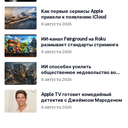
Как первые сервисы Apple
привели к появлению iCloud
8 августа 2026
ИИ-канал Fairground на Roku
размывает стандарты стриминга
8 августа 2026
ИИ способен усилить
общественное недовольство во
всём мире
8 августа 2026
Apple TV готовит комедийный
детектив с Джеймсом Марсденом
8 августа 2026