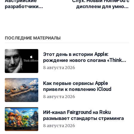
Австрийские
Слух: Новый HomePod с
разработчики
дисплеем для умного
представили новое
дома появится в конце
футуристическое
2025 года
летающее такси
Blackbird
ПОСЛЕДНИЕ МАТЕРИАЛЫ
Этот день в истории Apple:
рождение нового слогана «Think
Different»
8 августа 2026
Как первые сервисы Apple
привели к появлению iCloud
8 августа 2026
ИИ-канал Fairground на Roku
размывает стандарты стриминга
8 августа 2026