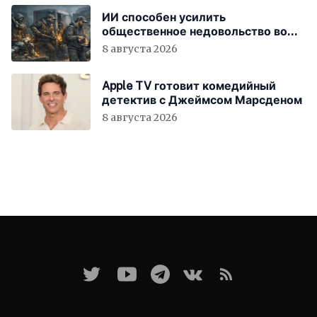
ИИ способен усилить
общественное недовольство во
всём мире
8 августа 2026
Apple TV готовит комедийный
детектив с Джеймсом Марсденом
8 августа 2026