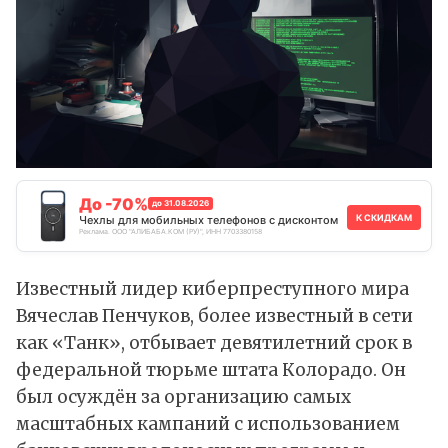
До -70%
до 31.08.2026
К СКИДКАМ
Чехлы для мобильных телефонов с дисконтом
Реклама. ООО "АЛИБАБА.КОМ (РУ)", ИНН 7703380158
Известный лидер киберпреступного мира
Вячеслав Пенчуков, более известный в сети
как «Танк», отбывает девятилетний срок в
федеральной тюрьме штата Колорадо. Он
был осуждён за организацию самых
масштабных кампаний с использованием